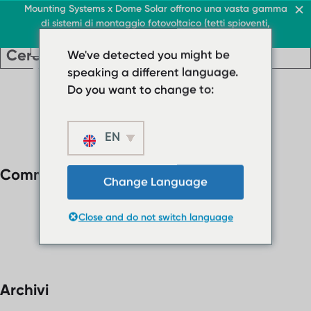
Tetto e commercio
Mounting Systems x Dome Solar offrono una vasta gamma
di sistemi di montaggio fotovoltaico (tetti spioventi,
IT
IT
pensiline, tetti piani, aree aperte)
IT
IT
Tetto e commercio
Tetti piani
We've detected you might be
Tetto e commercio
Sottotetto piano
Tetti piani
speaking a different language.
Sottotetto piano
› Sistema tetto piano za
Do you want to change to:
› Sistema tetto
Tetti inclinati
piano zavorrato
EN
Protezione solare
Tetti inclinati
Chi siamo
Protezione solare
Commenti recenti
Scaricamenti
Change Language
Chi siamo
› FAQ
Scaricamenti
Close and do not switch language
Contattaci
› FAQ
Contattaci
Archivi