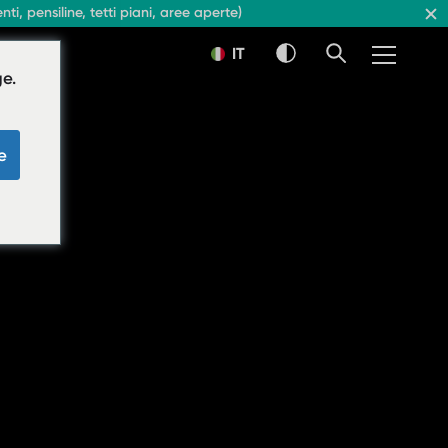
, pensiline, tetti piani, aree aperte)
IT
e.
e