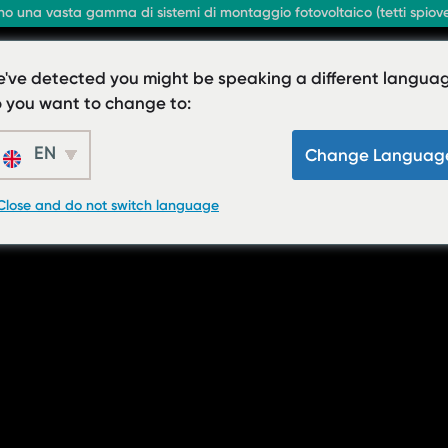
 una vasta gamma di sistemi di montaggio fotovoltaico (tetti spioventi
are
Chi siamo
Contattaci
've detected you might be speaking a different languag
 you want to change to:
EN
Change Languag
Close and do not switch language