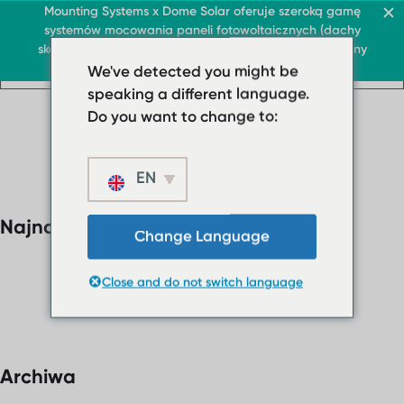
Dach i handel
Mounting Systems x Dome Solar oferuje szeroką gamę
systemów mocowania paneli fotowoltaicznych (dachy
PL
skośne, markizy przeciwsłoneczne, dachy płaskie, tereny
PL
PL
Dach i handel
Dach płaski
otwarte)
We've detected you might be
Dach i handel
› System dachów płaski
Dach płaski
speaking a different language.
PL
› System dachów
› System płaskiego dac
Do you want to change to:
płaskich
Dachy skośne
› System
płaskiego dachu
EN
Ochrona przeciwsłonec
balastowany
O nas
Najnowsze komentarze
Dachy skośne
› Pobrane
Change Language
Ochrona
› FAQ
przeciwsłoneczna
Close and do not switch language
Skontaktuj się z nami
O nas
› Pobrane
› FAQ
Archiwa
Skontaktuj się z