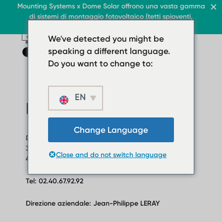
Tetto e commercio
Mounting Systems x Dome Solar offrono una vasta gamma
Casa
di sistemi di montaggio fotovoltaico (tetti spioventi,
IT
IT
Tetti piani
pensiline, tetti piani, aree aperte)
Tetti inclinati
IT
IT
Tetto e commercio
Tetti piani
We've detected you might be
Tetto e commercio
Protezione solare
Chi siamo
Sottotetto piano
Tetti piani
speaking a different language.
Contattaci
Sottotetto piano
› Sistema tetto piano za
Do you want to change to:
› Sistema tetto
Tetti inclinati
piano zavorrato
EN
Protezione solare
Tetti inclinati
Impronta
Chi siamo
Protezione solare
Scaricamenti
Change Language
Chi siamo
Dome Solar
› FAQ
Scaricamenti
3 rue Marie Anderson
Close and do not switch language
Contattaci
44400 Rezé
› FAQ
Contattaci
Tel: 02.40.67.92.92
Direzione aziendale: Jean-Philippe LERAY