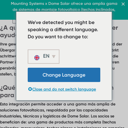
FAQ Category:
Soporte y
Techo y comercio
Mounting Systems x Dome Solar ofrece una amplia gama
Casa
de sistemas de montaje fotovoltaico (techos inclinados,
contacto
ES
Techos planos
toldos, techos planos, campos libres)
ES
ES
Techo y comercio
Techos planos
We've detected you might be
Techo y comercio
Cubiertas inclinadas
¿A quién puedo contactar para obtener
› Sistema de cubierta p
Techos planos
speaking a different language.
Protector solar
ES
Quiénes somos
› Sistema de
ayuda técnica o comercial?
› Sistema de techo plan
Do you want to change to:
Contacto
cubierta plana
Ihre gewohnten Ansprechpartner stehen Ihnen auch während der
Cubiertas inclinadas
› Sistema de techo
Übergangsphase weiterhin zur Verfügung. Dome Solar verstärkt
plano lastrado
EN
Protector solar
schrittweise seine technischen und vertrieblichen Teams, um die
Partner in den verschiedenen Märkten zu unterstützen. Um Ihren
Cubiertas
Quiénes somos
persönlichen Ansprechpartner zu finden oder eine Anfrage zu
inclinadas
Descargas
stellen, besuchen Sie bitte unsere
Kontaktseite
.
Change Language
Protector solar
› FAQ
¿Qué ventajas aporta esta integración
Close and do not switch language
Quiénes somos
Contacto
para socios e instaladores?
Descargas
Esta integración permite acceder a una gama más amplia de
› FAQ
soluciones fotovoltaicas, respaldada por las capacidades
Contacto
industriales, técnicas y logísticas de Dome Solar. Los socios se
benefician de: una gama de productos más completa (techos