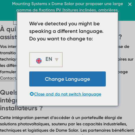
FAQ Category :
Assistance et
Toiture & Commerce
Mounting Systems x Dome Solar pour proposer une large
Accueil
gamme de fixations PV (toitures inclinées, ombrières,
Contact
FR
Toitures terrasses
toitures terrasses, sol)
FR
FR
Toit & Commerce
Toitures terrasses
We've detected you might be
Toit & Commerce
Toitures inclinées
Ombrières
À qui puis-je m'adresser pour une
› Système de toiture pla
Toitures terrasses
speaking a different language.
À propos
FR
Contact
› Système de
assistance technique ou commerciale ?
Système de toit plat bal
Do you want to change to:
toiture plate
Vos interlocuteurs habituels restent mobilisés pendant la phase de
Toitures inclinées
Système de toit
transition. Dome Solar renforce progressivement ses équipes
plat ballasté
EN
Ombrières
techniques et commerciales afin d’accompagner les partenaires sur
les différents marchés. Pour identifier votre contact dédié ou
Toitures inclinées
À propos
formuler une demande, nous vous invitons à consulter notre page
Téléchargements
Contact
.
Change Language
Ombrières
› FAQ
À propos
Quels sont les avantages de cette
Close and do not switch language
Téléchargements
Contact
intégration pour les partenaires et les
› FAQ
installateurs ?
Contact
Cette intégration permet d’accéder à un portefeuille élargi de
solutions photovoltaïques, soutenu par les capacités industrielles,
techniques et logistiques de Dome Solar. Les partenaires bénéficient