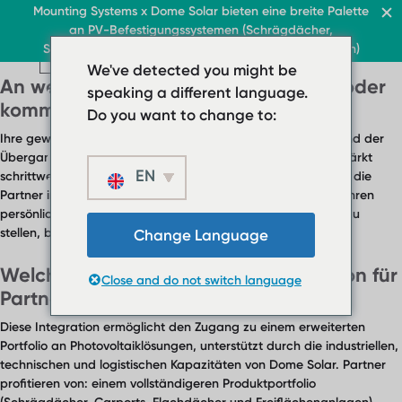
FAQ Kategorie:
Support &
Dach & Gewerbe
Mounting Systems x Dome Solar bieten eine breite Palette
Home
an PV-Befestigungssystemen (Schrägdächer,
Kontakt
DE
Sonnenschutzvorrichtungen, Flachdächer, Freiflächen)
Flachdäch
Schrägdach
DE
DE
Dach & Gewerbe
Flachdäch
We've detected you might be
Dach & Gewerbe
Sonnenschutz
Über uns
An wen kann ich mich für technische oder
› Flachdachsystem
Flachdäch
speaking a different language.
Kontakt
DE
›
kommerzielle Unterstützung wenden?
› Flachdachsystem ballas
Do you want to change to:
Flachdachsystem
Ihre gewohnten Ansprechpartner stehen Ihnen auch während der
Schrägdach
›
Übergangsphase weiterhin zur Verfügung. Dome Solar verstärkt
Flachdachsystem
EN
Sonnenschutz
schrittweise seine technischen und vertrieblichen Teams, um die
ballastiert
Partner in den verschiedenen Märkten zu unterstützen. Um Ihren
Über uns
persönlichen Ansprechpartner zu finden oder eine Anfrage zu
Schrägdach
› Downloads
stellen, besuchen Sie bitte unsere
Kontaktseite
.
Change Language
Sonnenschutz
› FAQ
Welche Vorteile bringt diese Integration für
Close and do not switch language
Über uns
Kontakt
Partner und Installateure?
› Downloads
Diese Integration ermöglicht den Zugang zu einem erweiterten
› FAQ
Portfolio an Photovoltaiklösungen, unterstützt durch die industriellen,
Kontakt
technischen und logistischen Kapazitäten von Dome Solar. Partner
profitieren von: einem vollständigeren Produktportfolio