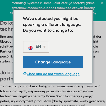
FAQ Category:
Wsparcie i
Dach i handel
Mounting Systems x Dome Solar oferuje szeroką gamę
Dom
systemów mocowania paneli fotowoltaicznych (dachy
kontakt
PL
skośne, markizy przeciwsłoneczne, dachy płaskie, tereny
Dach płaski
Dachy skośne
PL
PL
Dach i handel
Dach płaski
otwarte)
We've detected you might be
Dach i handel
Ochrona przeciwsłoneczna
Do kogo mogę się zwrócić o pomoc
› System dachów płaski
Dach płaski
speaking a different language.
O nas
PL
Skontaktuj się z nami
› System dachów
techniczną lub handlową?
› System płaskiego dac
Do you want to change to:
płaskich
Ihre gewohnten Ansprechpartner stehen Ihnen auch während der
Dachy skośne
› System
Übergangsphase weiterhin zur Verfügung. Dome Solar verstärkt
płaskiego dachu
EN
Ochrona przeciwsłonec
schrittweise seine technischen und vertrieblichen Teams, um die
balastowany
Partner in den verschiedenen Märkten zu unterstützen. Um Ihren
O nas
persönlichen Ansprechpartner zu finden oder eine Anfrage zu
Dachy skośne
› Pobrane
stellen, besuchen Sie bitte unsere
Kontaktseite
.
Change Language
Ochrona
› FAQ
Jakie korzyści przyniesie ta integracja
przeciwsłoneczna
Close and do not switch language
Skontaktuj się z nami
partnerom i instalatorom?
O nas
› Pobrane
Ta integracja umożliwia dostęp do rozszerzonej oferty rozwiązań
fotowoltaicznych, wspieranej przez możliwości przemysłowe,
› FAQ
techniczne i logistyczne firmy Dome Solar. Partnerzy zyskują:
Skontaktuj się z
pełniejszy asortyment produktów (dachy spadziste, wiaty garażowe,