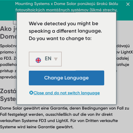
FAQ Category:
Záruky a
Strecha & obchod
Mounting Systems x Dome Solar ponúkajú širokú škálu
Domov
fotovoltaických montážnych systémov (šikmé strechy,
zodpovednosť
SK
Ploché strechy
prístrešky, ploché strechy, voľné plochy)
Šikmé strechy
SK
SK
Strecha & obchod
Ploché strechy
We've detected you might be
Strecha & obchod
Ochrana pred slnkom
O nás
Ako je rozdelená zodpovednosť medzi
› Systém plochej strechy
Ploché strechy
speaking a different language.
Kontaktujte nás
SK
› Systém plochej
Dome Solar a Mounting Systems?
Plochá strecha s balast
Do you want to change to:
strechy
Spoločnosť Dome Solar zodpovedá za produkty, ktoré sa dodávajú
Šikmé strechy
Plochá strecha s
priamo od momentu prevzatia činností týkajúcich sa systémov LightX
balastom
EN
Ochrana pred slnkom
a FD3. Záväzky vyplývajúce z predchádzajúcich projektov naďalej
podliehajú pôvodným zmluvným podmienkam, pričom sa uplatňuje
Šikmé strechy
O nás
prístup zameraný na kontinuitu a podporu, ktorého cieľom je
Stiahnuté súbory
sprevádzať partnerov počas prechodu.
Change Language
Ochrana pred
slnkom
› FAQ
Zostávajú záruky systémov Mounting
Close and do not switch language
O nás
Kontaktujte nás
Systems v platnosti?
Stiahnuté súbory
Dome Solar gewährt eine Garantie, deren Bedingungen von Fall zu
› FAQ
Fall festgelegt werden, ausschließlich auf die von ihr direkt
Kontaktujte nás
verkauften Systeme FD3 und LightX. Für von Dritten verkaufte
Systeme wird keine Garantie gewährt.