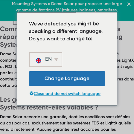
FAQ Category :
Garanties et
Toiture & Commerce
Mounting Systems x Dome Solar pour proposer une large
Accueil
gamme de fixations PV (toitures inclinées, ombrières,
responsabilité
FR
Toitures terrasses
toitures terrasses, sol)
FR
FR
Toit & Commerce
Toitures terrasses
We've detected you might be
Toit & Commerce
Toitures inclinées
Ombrières
Comment les responsabilités sont-elles
› Système de toiture pla
Toitures terrasses
speaking a different language.
À propos
FR
Contact
› Système de
réparties entre Dome Solar et Mounting
Système de toit plat bal
Do you want to change to:
toiture plate
Systems ?
Toitures inclinées
Système de toit
Dome Solar est responsable des produits livrés directement à
plat ballasté
EN
Ombrières
compter de la date de reprise des activités liées aux systèmes LightX
et FD3. Les engagements relatifs aux projets antérieurs restent régis
Toitures inclinées
À propos
par les conditions contractuelles initiales, dans un esprit de
Téléchargements
Change Language
Ombrières
continuité et d'accompagnement visant à aider les partenaires dans
› FAQ
cette transition.
À propos
Close and do not switch language
Téléchargements
Contact
Les garanties des systèmes Mounting
› FAQ
Systems restent-elles valables ?
Contact
Dome Solar accorde une garantie, dont les conditions sont définies
au cas par cas, exclusivement sur les systèmes FD3 et LightX qu’elle
vend directement. Aucune garantie n’est accordée pour les