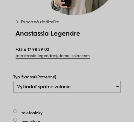
Exportná riaditeľka
Anastassia Legendre
+33 6 17 98 59 02
anastassia.legendre@dome-solar.com
Typ žiadosti
(Potrebné)
Kontaktujte
telefonicky
nás
(Potrebné)
e-mailom
cez WhatsApp