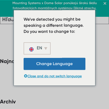
Strecha & obchod
Mounting Systems x Dome Solar ponúkajú širokú škálu
fotovoltaických montážnych systémov (šikmé strechy,
SK
prístrešky, ploché strechy, voľné plochy)
SK
SK
Strecha & obchod
Ploché strechy
We've detected you might be
Strecha & obchod
› Systém plochej strechy
Ploché strechy
speaking a different language.
SK
› Systém plochej
Plochá strecha s balast
Do you want to change to:
strechy
Šikmé strechy
Plochá strecha s
balastom
EN
Ochrana pred slnkom
Šikmé strechy
O nás
Najnovšie komentáre
Stiahnuté súbory
Change Language
Ochrana pred
slnkom
› FAQ
Close and do not switch language
O nás
Kontaktujte nás
Stiahnuté súbory
› FAQ
Kontaktujte nás
Archív