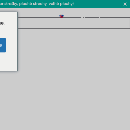
ístrešky, ploché strechy, voľné plochy)
SK
e.
e