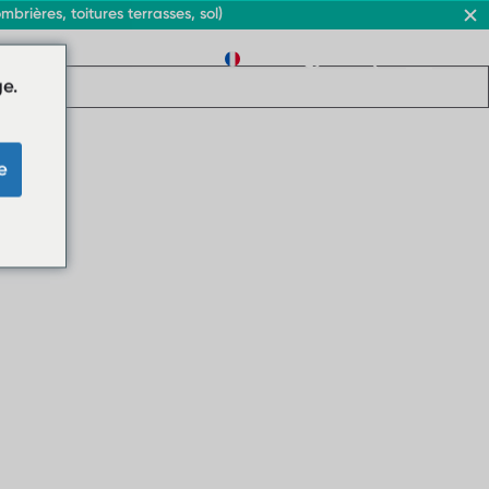
rières, toitures terrasses, sol)
FR
e.
e