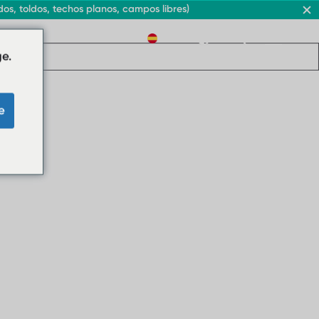
s, toldos, techos planos, campos libres)
ES
e.
e