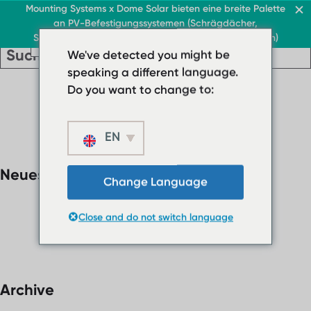
Dach & Gewerbe
Mounting Systems x Dome Solar bieten eine breite Palette
an PV-Befestigungssystemen (Schrägdächer,
DE
Sonnenschutzvorrichtungen, Flachdächer, Freiflächen)
DE
DE
Dach & Gewerbe
Flachdäch
We've detected you might be
Dach & Gewerbe
› Flachdachsystem
Flachdäch
speaking a different language.
DE
›
› Flachdachsystem ballas
Do you want to change to:
Flachdachsystem
Schrägdach
›
Flachdachsystem
EN
Sonnenschutz
ballastiert
Über uns
Neueste Kommentare
Schrägdach
› Downloads
Change Language
Sonnenschutz
› FAQ
Close and do not switch language
Über uns
Kontakt
› Downloads
› FAQ
Kontakt
Archive