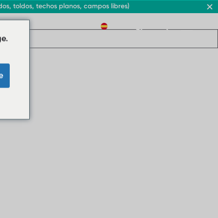
s, toldos, techos planos, campos libres)
ES
e.
e