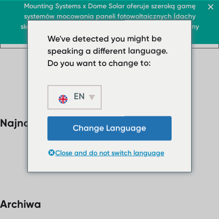
Dach i handel
Mounting Systems x Dome Solar oferuje szeroką gamę
systemów mocowania paneli fotowoltaicznych (dachy
PL
skośne, markizy przeciwsłoneczne, dachy płaskie, tereny
PL
PL
Dach i handel
Dach płaski
otwarte)
We've detected you might be
Dach i handel
› System dachów płaski
Dach płaski
speaking a different language.
PL
› System dachów
› System płaskiego dac
Do you want to change to:
płaskich
Dachy skośne
› System
płaskiego dachu
EN
Ochrona przeciwsłonec
balastowany
O nas
Najnowsze komentarze
Dachy skośne
› Pobrane
Change Language
Ochrona
› FAQ
przeciwsłoneczna
Close and do not switch language
Skontaktuj się z nami
O nas
› Pobrane
› FAQ
Archiwa
Skontaktuj się z