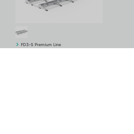
FD3-S Premium Line
Die optimale Lösung für den
höchstmöglichen Ertrag
Die Südausrichtung bietet aufgrund des hohen
Ertrages nicht nur die Möglichkeit der direkten
Nutzung des gewonnenen Stroms, sondern auch der
zusätzlichen Einspeisung ins Netz.
Technische Details
Downloads