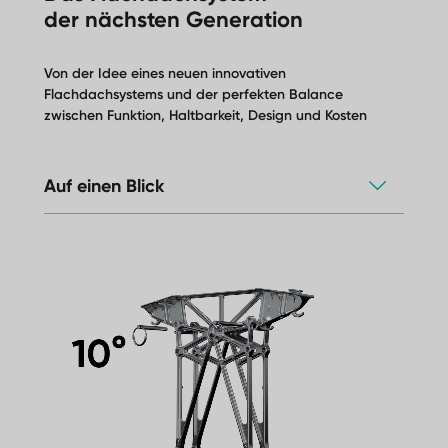
der nächsten Generation
Von der Idee eines neuen innovativen
Flachdachsystems und der perfekten Balance
zwischen Funktion, Haltbarkeit, Design und Kosten
Auf einen Blick
Universell einsetzbare Komponenten
können für drei verschiedene Systeme
genutzt werden
Ganzmetallkonstruktion
Branchenführende und
windkanalgeprüfte Aerodynamik
Optimale Kalkulation – geringerer Ballast
als herkömmliche Systeme
Eine Stütze für alle Ausrichtungsoptionen
– Ost/West + Süd
Geringe Lagerhaltungskosten