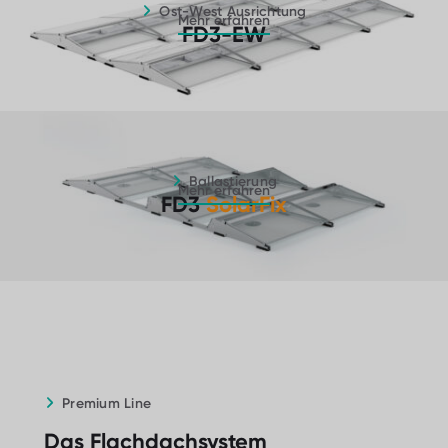
Ost-West Ausrichtung
Mehr erfahren
FD3-EW
Ballastierung – Mehr erfahren
Ballastierung
Mehr erfahren
FD3
SolarFix
Premium Line
Das Flachdachsystem