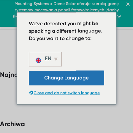
Dach i handel
Mounting Systems x Dome Solar oferuje szeroką gamę
systemów mocowania paneli fotowoltaicznych (dachy
PL
skośne, markizy przeciwsłoneczne, dachy płaskie, tereny
PL
PL
Dach i handel
Dach płaski
otwarte)
We've detected you might be
Dach i handel
› System dachów płaski
Dach płaski
speaking a different language.
PL
› System dachów
› System płaskiego dac
Do you want to change to:
płaskich
Dachy skośne
› System
płaskiego dachu
EN
Ochrona przeciwsłonec
balastowany
O nas
Najnowsze komentarze
Dachy skośne
› Pobrane
Change Language
Ochrona
› FAQ
przeciwsłoneczna
Close and do not switch language
Skontaktuj się z nami
O nas
› Pobrane
› FAQ
Archiwa
Skontaktuj się z