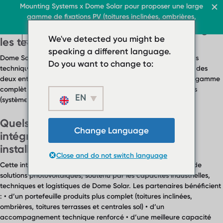
FAQ Category :
Stratégie
Toiture & Commerce
Mounting Systems x Dome Solar pour proposer une large
Accueil
gamme de fixations PV (toitures inclinées, ombrières,
FR
Pourquoi Dome Solar a-t-il choisi d'intégrer
Toitures terrasses
toitures terrasses, sol)
FR
FR
Toit & Commerce
Toitures terrasses
We've detected you might be
Toit & Commerce
les technologies Mounting Systems ?
Toitures inclinées
Ombrières
› Système de toiture pla
Toitures terrasses
speaking a different language.
À propos
FR
Contact
› Système de
Dome Solar a identifié de fortes synergies entre les standards
Système de toit plat bal
Do you want to change to:
toiture plate
techniques, l’approche d’ingénierie et la philosophie produit des
deux entreprises. Cette intégration permet de proposer une gamme
Toitures inclinées
Système de toit
complète pour toitures inclinées, ombrières, toitures terrasses
plat ballasté
EN
Ombrières
(systèmes soudés et lestés), et centrales sol.
Toitures inclinées
À propos
Quels sont les avantages de cette
Téléchargements
Change Language
Ombrières
intégration pour les partenaires et les
› FAQ
installateurs ?
À propos
Close and do not switch language
Téléchargements
Contact
Cette intégration permet d’accéder à un portefeuille élargi de
› FAQ
solutions photovoltaïques, soutenu par les capacités industrielles,
techniques et logistiques de Dome Solar. Les partenaires bénéficient
Contact
: • d’un portefeuille produits plus complet (toitures inclinées,
ombrières, toitures terrasses et centrales sol) • d’un
accompagnement technique renforcé • d’une meilleure capacité