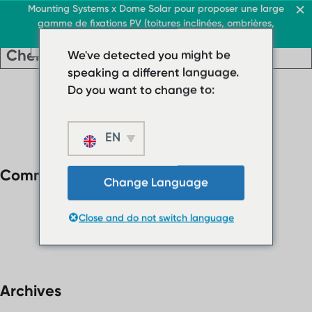
Toiture & Commerce
Mounting Systems x Dome Solar pour proposer une large
gamme de fixations PV (toitures inclinées, ombrières,
FR
toitures terrasses, sol)
FR
FR
Toit & Commerce
Toitures terrasses
We've detected you might be
Toit & Commerce
› Système de toiture pla
Toitures terrasses
speaking a different language.
FR
› Système de
Système de toit plat bal
Do you want to change to:
toiture plate
Toitures inclinées
Système de toit
plat ballasté
EN
Ombrières
Toitures inclinées
À propos
Commentaires récents
Téléchargements
Change Language
Ombrières
› FAQ
À propos
Close and do not switch language
Téléchargements
Contact
› FAQ
Contact
Archives