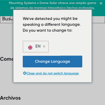
Techo y comercio
Mounting Systems x Dome Solar ofrece una amplia gama
de sistemas de montaje fotovoltaico (techos inclinados,
ES
toldos, techos planos, campos libres)
ES
ES
Techo y comercio
Techos planos
We've detected you might be
Techo y comercio
› Sistema de cubierta p
Techos planos
speaking a different language.
ES
› Sistema de
› Sistema de techo plan
Do you want to change to:
cubierta plana
Cubiertas inclinadas
› Sistema de techo
plano lastrado
EN
Protector solar
Cubiertas
Quiénes somos
Comentarios recientes
inclinadas
Descargas
Change Language
Protector solar
› FAQ
Close and do not switch language
Quiénes somos
Contacto
Descargas
› FAQ
Contacto
Archivos