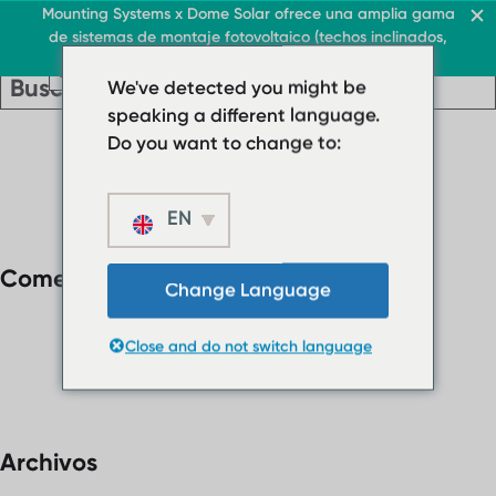
Techo y comercio
Mounting Systems x Dome Solar ofrece una amplia gama
de sistemas de montaje fotovoltaico (techos inclinados,
ES
toldos, techos planos, campos libres)
ES
ES
Techo y comercio
Techos planos
We've detected you might be
Techo y comercio
› Sistema de cubierta p
Techos planos
speaking a different language.
ES
› Sistema de
› Sistema de techo plan
Do you want to change to:
cubierta plana
Cubiertas inclinadas
› Sistema de techo
plano lastrado
EN
Protector solar
Cubiertas
Quiénes somos
Comentarios recientes
inclinadas
Descargas
Change Language
Protector solar
› FAQ
Close and do not switch language
Quiénes somos
Contacto
Descargas
› FAQ
Contacto
Archivos