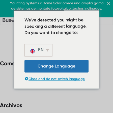
Techo y comercio
Mounting Systems x Dome Solar ofrece una amplia gama
de sistemas de montaje fotovoltaico (techos inclinados,
ES
toldos, techos planos, campos libres)
ES
ES
Techo y comercio
Techos planos
We've detected you might be
Techo y comercio
› Sistema de cubierta p
Techos planos
speaking a different language.
ES
› Sistema de
› Sistema de techo plan
Do you want to change to:
cubierta plana
Cubiertas inclinadas
› Sistema de techo
plano lastrado
EN
Protector solar
Cubiertas
Quiénes somos
Comentarios recientes
inclinadas
Descargas
Change Language
Protector solar
› FAQ
Close and do not switch language
Quiénes somos
Contacto
Descargas
› FAQ
Contacto
Archivos