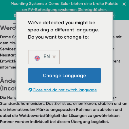
FAQ Kategorie:
Preise &
Dach & Gewerbe
Mounting Systems x Dome Solar bieten eine breite Palette
Home
an PV-Befestigungssystemen (Schrägdächer,
Handelsbedingungen
DE
Sonnenschutzvorrichtungen, Flachdächer, Freiflächen)
Flachdäch
Schrägdach
DE
DE
Dach & Gewerbe
Flachdäch
We've detected you might be
Dach & Gewerbe
Sonnenschutz
Über uns
Werden die Preise ähnlich bleiben?
› Flachdachsystem
Flachdäch
speaking a different language.
Kontakt
DE
›
› Flachdachsystem ballas
Do you want to change to:
Dome Solar arbeitet daran, eine Preisstruktur anzubieten, die mit
Flachdachsystem
dem Markt kohärent und mit den erwarteten Qualitäts- und
Schrägdach
›
Servicestandards abgestimmt ist. Im Kontext des industriellen
Flachdachsystem
Neustarts und der Sicherung der Lieferkette können einige
EN
Sonnenschutz
Entwicklungen beobachtet werden. Partner werden transparent
ballastiert
Über uns
informiert, wenn neue Bedingungen eingeführt werden.
Schrägdach
› Downloads
Change Language
Ändern sich die Handelsbedingungen
Sonnenschutz
› FAQ
(Incoterms, MOQ, Rabatte)?
Close and do not switch language
Über uns
Kontakt
› Downloads
Die Handelsbedingungen werden derzeit mit den Dome Solar-
Standards harmonisiert. Das Ziel ist es, einen klaren, stabilen und an
› FAQ
die internationalen Märkte angepassten Rahmen anzubieten und
dabei die Wettbewerbsfähigkeit der Lösungen zu gewährleisten.
Kontakt
Partner werden individuell bei diesem Übergang begleitet.